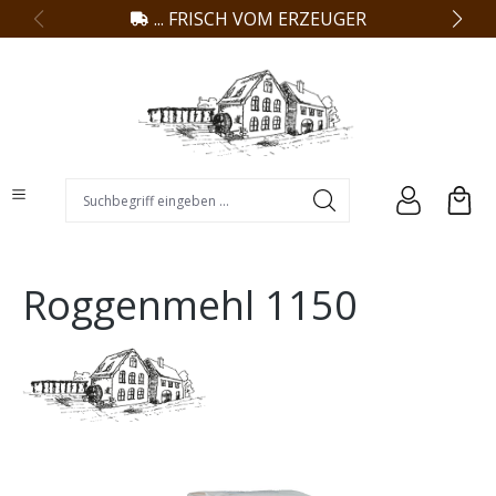
... FRISCH VOM ERZEUGER
alt springen
Suchbegriff eingeben ...
Roggenmehl 1150
Bildergalerie überspringen