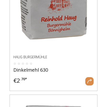
HAUG BURGERMÜHLE
Durchschnittliche Bewertung von 0 von 5 Ste
Dinkelmehl 630
€
2
.70*