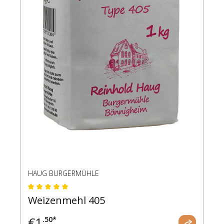
HAUG BURGERMÜHLE
Durchschnittliche Bewertung von 5 von 5 Ste
Weizenmehl 405
€
1
.50*