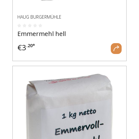
HAUG BURGERMÜHLE
Durchschnittliche Bewertung von 0 von 5 Ste
Emmermehl hell
€
3
.20*