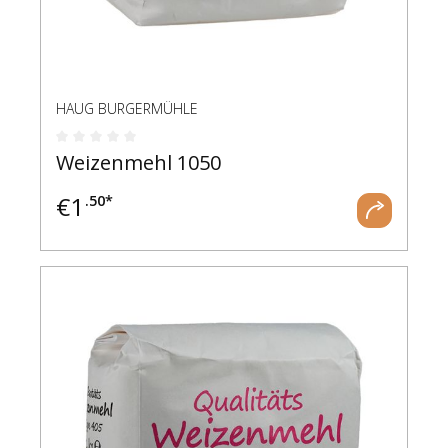
HAUG BURGERMÜHLE
Durchschnittliche Bewertung von 0 von 5 Ste
Weizenmehl 1050
€
1
.50*