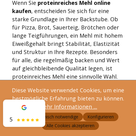
Wenn Sie
proteinreiches Mehl online
kaufen
, entscheiden Sie sich für eine
starke Grundlage in Ihrer Backstube. Ob
für Pizza, Brot, Sauerteig, Brötchen oder
lange Teigführungen, ein Mehl mit hohem
Eiweißgehalt bringt Stabilität, Elastizität
und Struktur in Ihre Rezepte. Besonders
für alle, die regelmäßig backen und Wert
auf gleichbleibende Qualität legen, ist
proteinreiches Mehl eine sinnvolle Wahl.
Bei uns erhalten Sie Mehle direkt
aus
Diese Website verwendet Cookies, um eine
eigener Herstellung,
frisch verarbeitet
bestmögliche Erfahrung bieten zu können.
und sorgfältig kontrolliert.
So verbinden
Mehr Informationen ...
Sie handwerkliche Mühlenqualität mit
Nur technisch notwendige
Konfigurieren
5
zuverlässigen Backeigenschaften und
Alle Cookies akzeptieren
natürlichem Geschmack. Entdecken Sie