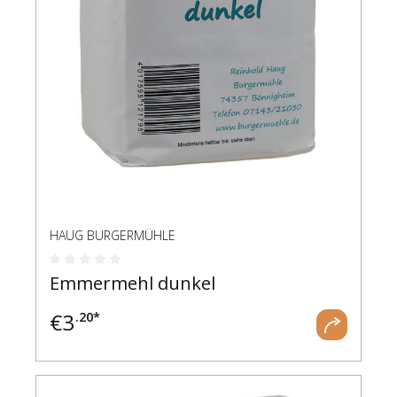
HAUG BURGERMÜHLE
Durchschnittliche Bewertung von 0 von 5 Ste
Emmermehl dunkel
€
3
.20*