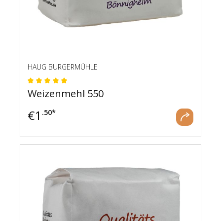
HAUG BURGERMÜHLE
Durchschnittliche Bewertung von 5 von 5 Ste
Weizenmehl 550
€
1
.50*