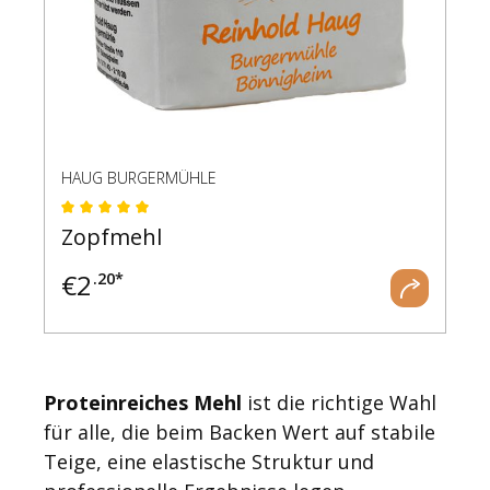
HAUG BURGERMÜHLE
Durchschnittliche Bewertung von 5 von 5 Ste
Zopfmehl
€
2
.20*
Proteinreiches Mehl
ist die richtige Wahl
für alle, die beim Backen Wert auf stabile
Teige, eine elastische Struktur und