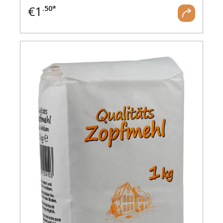
€
1
.50*