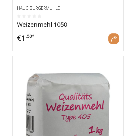
HAUG BURGERMÜHLE
Durchschnittliche Bewertung von 0 von 5 Ste
Weizenmehl 1050
€
1
.50*