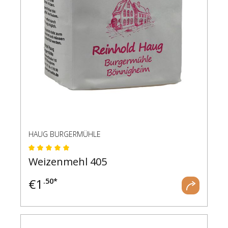
HAUG BURGERMÜHLE
Durchschnittliche Bewertung von 5 von 5 Ste
Weizenmehl 405
€
1
.50*