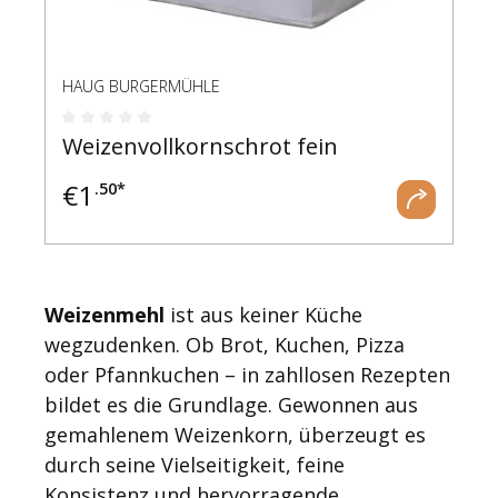
HAUG BURGERMÜHLE
Durchschnittliche Bewertung von 0 von 5 Ste
Weizenvollkornschrot fein
€
1
.50*
Weizenmehl
ist aus keiner Küche
wegzudenken. Ob Brot, Kuchen, Pizza
oder Pfannkuchen – in zahllosen Rezepten
bildet es die Grundlage. Gewonnen aus
gemahlenem Weizenkorn, überzeugt es
durch seine Vielseitigkeit, feine
Konsistenz und hervorragende