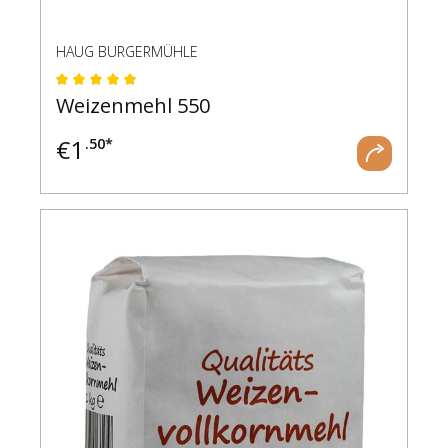
HAUG BURGERMÜHLE
Durchschnittliche Bewertung von 5 von 5 Ste
Weizenmehl 550
€
1
.50*