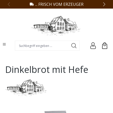
... FRISCH VOM ERZEUGER
alt springen
Suchbegriff eingeben ...
Dinkelbrot mit Hefe
Bildergalerie überspringen