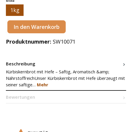
auswählen
Größe
1kg
Produkt Anzahl: Gib den gewünschten Wert ein oder benutze die Sc
In den Warenkorb
Produktnummer:
SW10071
Beschreibung
Kürbiskernbrot mit Hefe – Saftig, Aromatisch &amp;
NährstoffreichUnser Kürbiskernbrot mit Hefe überzeugt mit
seiner saftige…
Mehr
Bewertungen