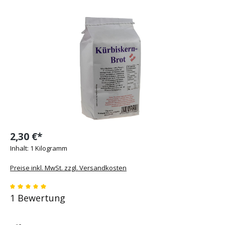
Bildergalerie überspringen
2,30 €*
Inhalt:
1 Kilogramm
Preise inkl. MwSt. zzgl. Versandkosten
Durchschnittliche Bewertung von 5 von 5 Sternen
1 Bewertung